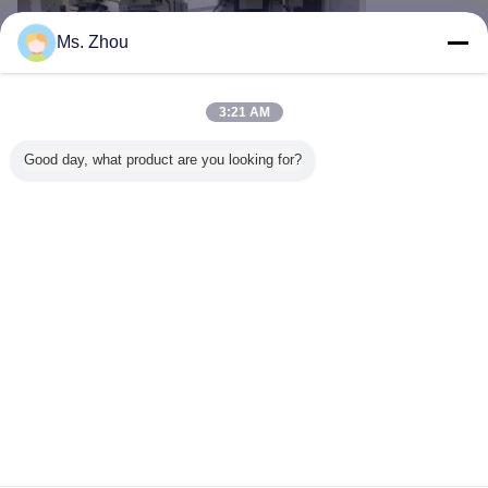
Ms. Zhou
3:21 AM
Good day, what product are you looking for?
Измените язык
Russian
Главная страница
|
О Компании
|
контактные данные
|
Карта сайта
|
Privacy
Policy
Взгляд настольного компьютера
Copyright © 2016 - 2026 WUXI JINQIU MACHINERY CO.,LTD..
All rights reserved.