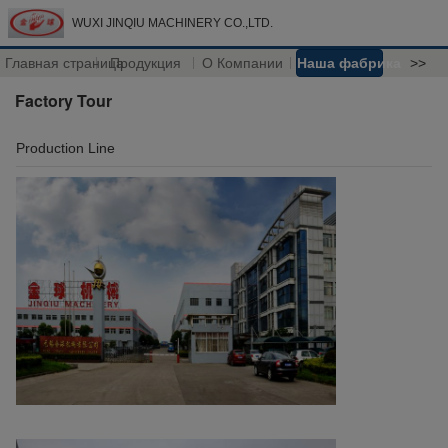
WUXI JINQIU MACHINERY CO.,LTD.
Главная страница
Продукция
О Компании
Наша фабрика
>>
Factory Tour
Production Line