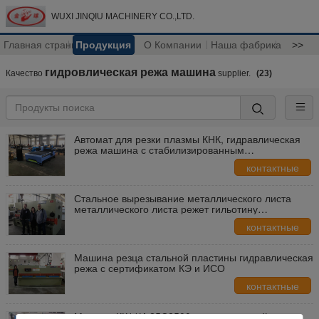
WUXI JINQIU MACHINERY CO.,LTD.
Главная страница
Продукция
О Компании
Наша фабрика
>>
гидровлическая режа машина
Качество
supplier.
(23)
Автомат для резки плазмы КНК, гидравлическая
режа машина с стабилизированным
вырезыванием
контактные
данные
Стальное вырезывание металлического листа
металлического листа режет гильотину
гидравлические 10 Mm режа толщину
контактные
данные
Машина резца стальной пластины гидравлическая
режа с сертификатом КЭ и ИСО
контактные
данные
Машина КК11И-25С2500 гидравлической