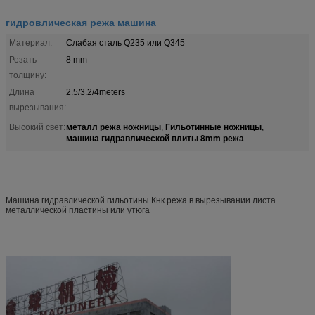
гидровлическая режа машина
Материал:
Слабая сталь Q235 или Q345
Резать
8 mm
толщину:
Длина
2.5/3.2/4meters
вырезывания:
металл режа ножницы
Гильотинные ножницы
Высокий свет:
,
,
машина гидравлической плиты 8mm режа
Машина гидравлической гильотины Кнк режа в вырезывании листа
металлической пластины или утюга