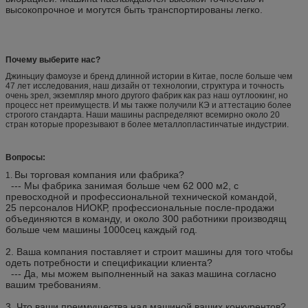
высокопрочное и могутся быть транспортированы легко.
Почему выберите нас?
Джиньциу фамоузе и бренд длинной истории в Китае, после больше чем
47 лет исследования, наш дизайн от технологии, структура и точность
очень зрел, экземпляр много другого фабрик как раз наш оутлоокинг, но
процесс нет преимуществ. И мы также получили КЭ и аттестацию более
строгого стандарта. Наши машины распределяют всемирно около 20
стран которые прорезывают в более металлопластинчатые индустрии.
Вопросы:
Вы торговая компания или фабрика?
1.
--- Мы фабрика занимая больше чем 62 000 м2, с
превосходной и профессиональной технической командой,
25 персоналов НИОКР, профессиональные после-продажи
объединяются в команду, и около 300 работники производящ
больше чем машины 1000сец каждый год.
2.
Ваша компания поставляет и строит машины для того чтобы
одеть потребности и спецификации клиента?
--- Да, мы можем выполненный на заказ машина согласно
вашим требованиям.
3.
Что ваши преимущества над машиной ваших конкурентов?