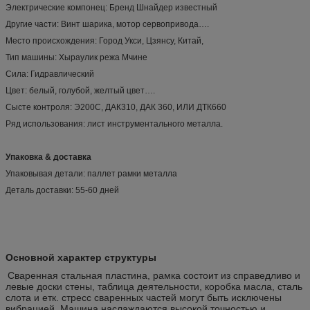
Электрические компонец: Бренд Шнайдер известный
Другие части: Винт шарика, мотор сервопривода….
Место происхождения: Город Укси, Цзянсу, Китай,
Тип машины: Хыраулик режа Мчине
Сила: Гидравлический
Цвет: белый, голубой, желтый цвет….
Сысте контроля: Э200С, ДАК310, ДАК 360, ИЛИ ДТК660
Ряд использования: лист инструментального металла.
Упаковка & доставка
Упаковывая детали: паллет рамки металла
Деталь доставки: 55-60 дней
Основной характер структуры
Сваренная стальная пластина, рамка состоит из справедливо и
левые доски стены, таблица деятельности, коробка масла, сталь
слота и етк. стресс сваренных частей могут быть исключены
вибрацией. Машина наслаждаются высокой точностью и