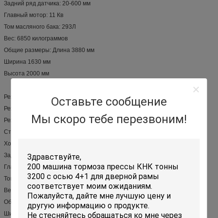
Задний ряд датчика: 20-600 мм
Главный мотор: 11 Кв
Том масляного бака: 293Л
Вес: 6850 килограммов
Общие размеры: Длина 3880 мм
Ширина 1630 мм
Высота 2000 мм
Режим: КК11И-8С4000
Оставьте сообщение
Режа размер: толщина 8мм, длина 4000мм
Мы скоро тебе перезвоним!
Режа угол: 0.5-2 градуса
Струбцины плиты: 20 частей
Ходы: 10 раз в минуту
Задний ряд датчика: 20-600 мм
Главный мотор: 15 Кв
Том масляного бака: 480Л
Вес: 9300 килограммов
Общие размеры: Длина 4680 мм
Ширина 1700 мм