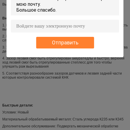
Высота 2125 мм
Внедрение продукции:
1. Принимающ путь гильдии завальцовки с трехочковым суппоорт, точность
вырезывания смогла быть поддержана хорошо
2. Прямоугольное лезвие имеет 4 края для того чтобы расширить срок
службы
Отправить
3. Угол вырезывания смог быть отрегулирован для уменьшения количества
деформации листа
4. Зазор лезвия смог быть отрегулирован аккуратедлы и быстро, верхний
ход лезвий смог быть отрегулированные степлесс для того чтобы
улучшить раж вырезывания
5. Соответствуя разнообразие зазоров датчиков и лезвия задней части
которые контролировали системой КНК
Быстрые детали:
Условие: Новый
Материальный обрабатываемый металл: Сталь углерода К235 или К345
Дополнительное обслуживание: Подвергать механической обработке