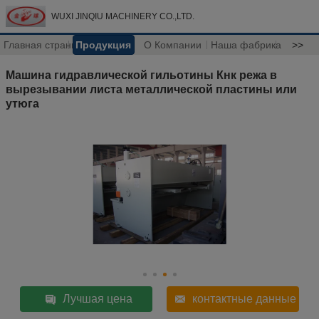
WUXI JINQIU MACHINERY CO.,LTD.
Главная страница
Продукция
О Компании
Наша фабрика
>>
Машина гидравлической гильотины Кнк режа в
вырезывании листа металлической пластины или
утюга
Лучшая цена
контактные данные