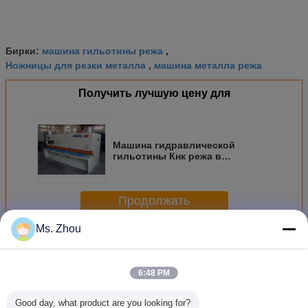
машина гильотины режа
Бирки:
,
Ножницы для резки металла
машина металла режа
,
Получить лучшую цену для
Машина гидравлической
гильотины Кнк режа в
вырезывании листа
металлической пластины или
утюга
Продолжать
Ms. Zhou
гидровлическая режа машина
Больше
6:48 PM
Good day, what product are you looking for?