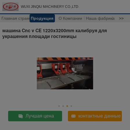
WUXI JINQIU MACHINERY CO.,LTD.
Главная страница
Продукция
О Компании
Наша фабрика
>>
машина Cnc v CE 1220x3200mm калибруя для
украшения площади гостиницы
Лучшая цена
контактные данные