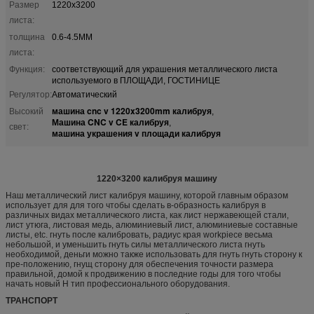
Размер
1220x3200
листа:
толщина
0.6-4.5MM
листа:
Функция:
соответствующий для украшения металлического листа
используемого в ПЛОЩАДИ, ГОСТИНИЦЕ
Регулятор:
Автоматический
машина cnc v 1220x3200mm калибруя
Высокий
,
Машина CNC v CE калибруя
,
свет:
машина украшения v площади калибруя
1220×3200 калибруя машину
Наш металлический лист калибруя машину, которой главным образом
использует для для того чтобы сделать в-образность калибруя в
различных видах металлического листа, как лист нержавеющей стали,
лист утюга, листовая медь, алюминиевый лист, алюминиевые составные
листы, etc. гнуть после калибровать, радиус края workpiece весьма
небольшой, и уменьшить гнуть силы металлического листа гнуть
необходимой, деньги можно также использовать для гнуть гнуть сторону к
пре-положению, гнущ сторону для обеспечения точности размера
правильной, домой к продвижению в последние годы для того чтобы
начать новый Н тип профессионального оборудования.
ТРАНСПОРТ