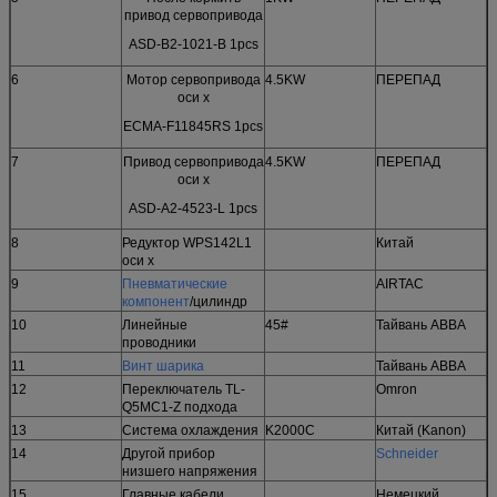
привод сервопривода
ASD-B2-1021-B 1pcs
6
Мотор сервопривода
4.5KW
ПЕРЕПАД
оси x
ECMA-F11845RS 1pcs
7
Привод сервопривода
4.5KW
ПЕРЕПАД
оси x
ASD-A2-4523-L 1pcs
8
Редуктор WPS142L1
Китай
оси x
9
Пневматические
AIRTAC
компонент
/цилиндр
10
Линейные
45#
Тайвань ABBA
проводники
11
Винт шарика
Тайвань ABBA
12
Переключатель TL-
Omron
Q5MC1-Z подхода
13
Система охлаждения
K2000C
Китай (Kanon)
14
Другой прибор
Schneider
низшего напряжения
15
Главные кабели
Немецкий