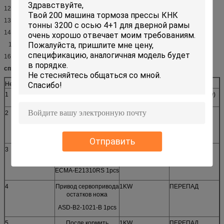
12. Сила мотора сервопривода оси z: W=1Kw
13. Давление подачи воздуха: карта 0.4Map-0.6
14. Максимальная калибруя глубина: 2.5mm
15. Общий размер (G.W): 5000mm*2350mm*2100mm
16. Вес:: О 9T
список 2.Configuration
Нет.
Имя
Спецификации
Бренд
1
Система CNC HUST-
Тайвань (Edraw)
H6DL-3
2
Мотор сервопривода
1KW
ПЕРЕПАД
остатков ножа
ECMA-E21310RS 1pcs
Отправить
3
После кормить мотор
1KW
ПЕРЕПАД
сервопривода
ECMA-E21310RS 1pcs
4
Привод сервопривода
1KW
ПЕРЕПАД
остатков ножа
ASD-B2-1021-B 1pcs
5
После кормить
1KW
ПЕРЕПАД