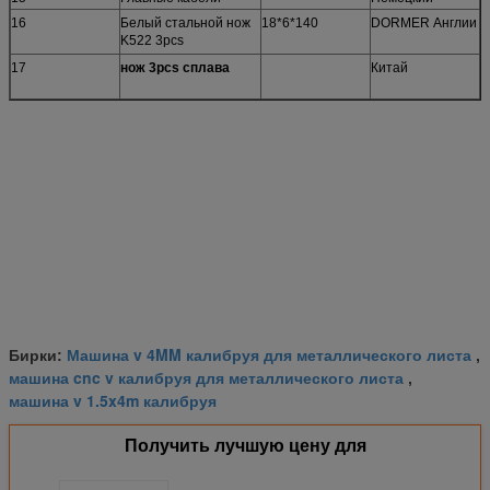
16
Белый стальной нож
18*6*140
DORMER Англии
K522 3pcs
17
нож 3pcs сплава
Китай
Машина v 4MM калибруя для металлического листа
Бирки:
,
машина cnc v калибруя для металлического листа
,
машина v 1.5x4m калибруя
Получить лучшую цену для