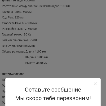
Длина таблицы: 4000мм
Расстояние между снабжением жилищем: 3100мм
Глубина горла: 500мм
Ход Рам: 320мм
Скорость Рам: 60/7/60мм/с
Раскройте высоту: 660 мм
Главный мотор: 30 Кв
Том масляного бака: 720Л
Вес: 24500 килограммов
Общие размеры: Длина 4100 мм
Ширина 3280 мм
Высота 3650 мм
ВК67И-400/5000
Технические параметры:
Режим: ВК67И-400/5000
Оставьте сообщение
Пресса Норминал: 400 тонн
Мы скоро тебе перезвоним!
Длина таблицы: 5000мм
Расстояние между снабжением жилищем: 4000мм