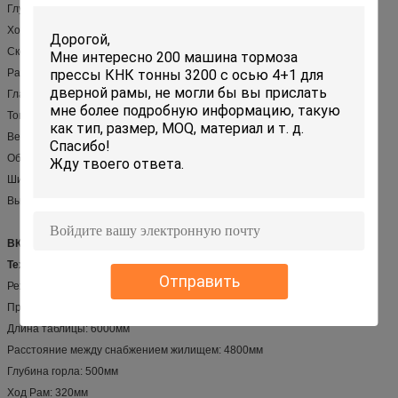
Глубина горла: 500мм
Ход Рам: 320мм
Скорость Рам: 60/7/60 мм/с
Раскройте высоту: 660 мм
Главный мотор: 30 Кв
Том масляного бака: 968Л
Вес: 29500 килограммов
Общие размеры: Длина 5100 мм
Ширина 3280 мм
Высота 4600 мм
ВК67И-400/6000
Технические параметры:
Отправить
Режим: ВК67И-400/6000
Пресса Норминал: 400 тонн
Длина таблицы: 6000мм
Расстояние между снабжением жилищем: 4800мм
Глубина горла: 500мм
Ход Рам: 320мм