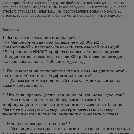
очень зрел, экземпляр много другого фабрик как раз наш оутлоокинг, но
процесс нет преимуществ. И мы также получили КЭ и аттестацию более
строгого стандарта. Наши машины распределяют всемирно около 20
стран которые прорезывают в более металлопластинчатые индустрии.
Вопросы:
Вы торговая компания или фабрика?
1.
--- Мы фабрика занимая больше чем 62 000 м2, с
превосходной и профессиональной технической командой,
25 персоналов НИОКР, профессиональные после-продажи
объединяются в команду, и около 300 работники производящ
больше чем машины 1000сец каждый год.
2.
Ваша компания поставляет и строит машины для того чтобы
одеть потребности и спецификации клиента?
--- Да, мы можем выполненный на заказ машина согласно
вашим требованиям.
3.
Что ваши преимущества над машиной ваших конкурентов?
--- Наши машины можно оборудовать с высокой
конфигурацией, и главные компоненты от известных брендов.
Мы имеем строгую систему проверки качества, систему
технологического прочесса, технологию инновате система.
4.
Машина приходит с гарантией?
--- Мы предлагаем один год гарантии, в течение этого периода,
если любые сломанные части, мы отправят новый один в клиент