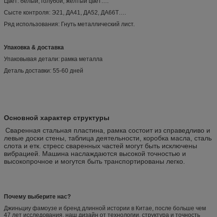
Цвет: белый, голубой, желтый цвет….
Сысте контроля: Э21, ДА41, ДА52, ДА66Т….
Ряд использования: Гнуть металлический лист.
Упаковка & доставка
Упаковывая детали: рамка металла
Деталь доставки: 55-60 дней
Основной характер структуры
Сваренная стальная пластина, рамка состоит из справедливо и
левые доски стены, таблица деятельности, коробка масла, сталь
слота и етк. стресс сваренных частей могут быть исключены
вибрацией. Машина наслаждаются высокой точностью и
высокопрочное и могутся быть транспортированы легко.
Почему выберите нас?
Джиньциу фамоузе и бренд длинной истории в Китае, после больше чем
47 лет исследования, наш дизайн от технологии, структура и точность