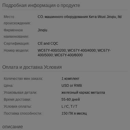
Подробная информация о продукте
Место
CO. машинного оборудования Кита-Wuxi Jinqiu, ltd
происхождения:
Фирменное
Jinqiu
наименование:
Сертификация:
CE and CQC
Номер модели:
WC67Y-400/3200; WC67Y-400/4000; WC67Y-
400/5000; WC67Y-400/6000
Оплата и доставка Условия
Количество мин заказа:
1 комплект
Цена:
USD or RMB
Упаковывая детали:
железный каркас металла
Время доставки:
55-60 дней
Условия оплаты:
L / C, T / T
Поставка способности:
150 ПК в месяц
описание