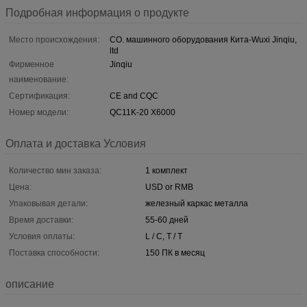
Подробная информация о продукте
Место происхождения:
CO. машинного оборудования Кита-Wuxi Jinqiu,
ltd
Фирменное
Jinqiu
наименование:
Сертификация:
CE and CQC
Номер модели:
QC11K-20 X6000
Оплата и доставка Условия
Количество мин заказа:
1 комплект
Цена:
USD or RMB
Упаковывая детали:
железный каркас металла
Время доставки:
55-60 дней
Условия оплаты:
L / C, T / T
Поставка способности:
150 ПК в месяц
описание