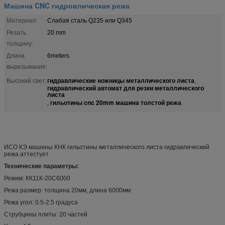
Машина CNC гидровлическая режа
Материал:
Слабая сталь Q235 или Q345
Резать
20 mm
толщину:
Длина
6meters
вырезывания:
гидравлические ножницы металлического листа
Высокий свет:
,
гидравлический автомат для резки металлического
листа
гильотины cnc 20mm машина толстой режа
,
ИСО КЭ машины КНК гильотины металлического листа гидравлический
режа аттестует
Технические параметры:
Режим: КК11К-20С6000
Режа размер: толщина 20мм, длина 6000мм
Режа угол: 0.5-2.5 градуса
Струбцины плиты: 20 частей