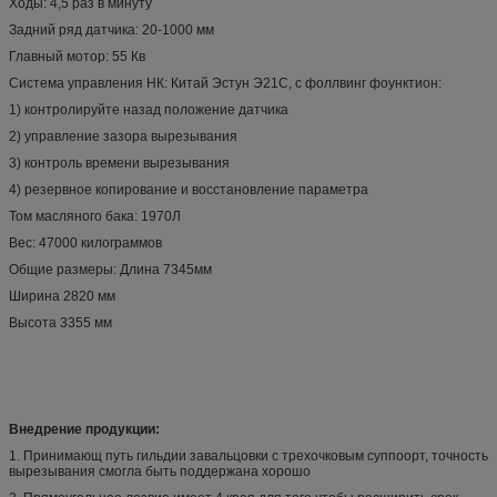
Ходы: 4,5 раз в минуту
Задний ряд датчика: 20-1000 мм
Главный мотор: 55 Кв
Система управления НК: Китай Эстун Э21С, с фоллвинг фоунктион:
1) контролируйте назад положение датчика
2) управление зазора вырезывания
3) контроль времени вырезывания
4) резервное копирование и восстановление параметра
Том масляного бака: 1970Л
Вес: 47000 килограммов
Общие размеры: Длина 7345мм
Ширина 2820 мм
Высота 3355 мм
Внедрение продукции:
1. Принимающ путь гильдии завальцовки с трехочковым суппоорт, точность
вырезывания смогла быть поддержана хорошо