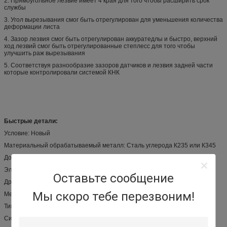
2. Прямоугольное лезвие имеет 4 края для того чтобы расширить срок
службы
3. Угол вырезывания смог быть отрегулирован для уменьшения количества
деформации листа
4. Зазор лезвия смог быть отрегулирован аккуратедлы и быстро, верхний
ход лезвий смог быть отрегулированные степлесс для того чтобы
улучшить раж вырезывания
5. Соответствуя разнообразие зазоров датчиков и лезвия задней части
которые контролировали системой КНК
Быстрые детали:
Условие: Новый
Материальный обрабатываемый металл: Сталь углерода К235 или К345
Дополнительное обслуживание: Подвергать механической обработке
Электрические компонец: Бренд Шнайдер известный
Оставьте сообщение
Другие части: Винт шарика, мотор сервопривода….
Мы скоро тебе перезвоним!
Место происхождения: Город Укси, Цзянсу, Китай,
Тип машины: Хыраулик режа Мчине
Сила: Гидравлический