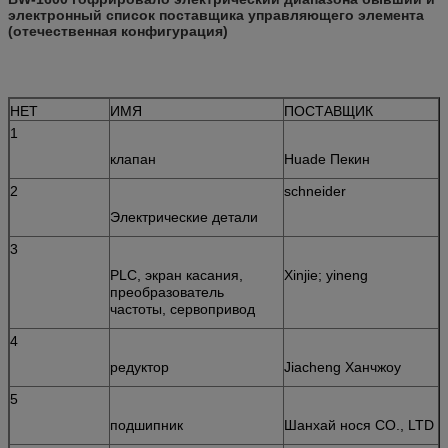
электронный список поставщика управляющего элемента
(отечественная конфигурация)
НЕТ
ИМЯ
ПОСТАВЩИК
1
клапан
Huade Пекин
2
schneider
Электрические детали
3
PLC, экран касания,
Xinjie; yineng
преобразователь
частоты, сервопривод
4
редуктор
Jiacheng Ханчжоу
5
подшипник
Шанхай нося CO., LTD