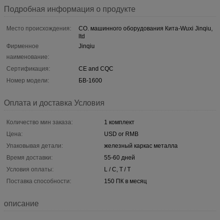
Подробная информация о продукте
Место происхождения:
CO. машинного оборудования Кита-Wuxi Jinqiu,
ltd
Фирменное
Jinqiu
наименование:
Сертификация:
CE and CQC
Номер модели:
БВ-1600
Оплата и доставка Условия
Количество мин заказа:
1 комплект
Цена:
USD or RMB
Упаковывая детали:
железный каркас металла
Время доставки:
55-60 дней
Условия оплаты:
L / C, T / T
Поставка способности:
150 ПК в месяц
описание