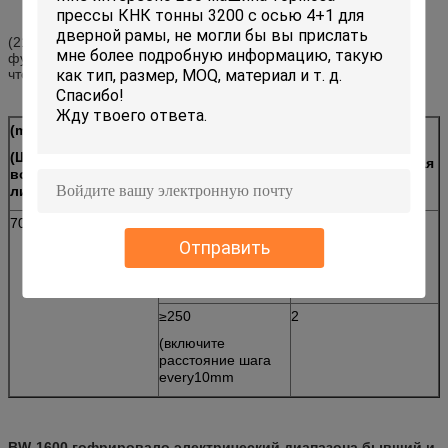
(21) потребность рифленого диапазона бывшая встретить
функцию сухожилия прочности выбивая (включите для того
чтобы подать родственный шаблон)
(mm)
(mm)
Сухожилие
(Ширина
(Высота)
прочности выбивая
волнистого
(деталь)
листового металла)
700~1600
≥150
1
Отправить
(включите
расстояние шага
every10mm
≥250
2
(включите
расстояние шага
every10mm
BW-1600 гофрировало электрический диапазона бывший и