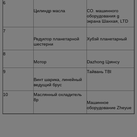
6
Цилиндр масла
CO. машинного
оборудования g
экрана Шанхая, LTD
7
Редуктор планетарной
Хубэй планетарный
шестерни
8
Мотор
Dazhong Цзянсу
9
Тайвань TBI
Винт шарика, линейный
ведущий брус
10
Маслянный охладитель
8p
Машинное
оборудование Zheyue