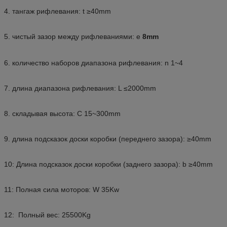
4. тангаж рифлевания: t ≥40mm
5. чистый зазор между рифлеваниями: e
8mm
6. количество наборов диапазона рифлевания: n 1~4
7. длина диапазона рифлевания: L ≤2000mm
8. складывая высота: C 15~300mm
9. длина подсказок доски коробки (переднего зазора): ≥40mm
10: Длина подсказок доски коробки (заднего зазора): b ≥40mm
11: Полная сила моторов: W 35Kw
12: Полный вес: 25500Kg